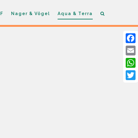
F
Nager & Vögel
Aqua & Terra
Faceb
Email
What
Twitte