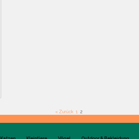
« Zurück
1
2
Katzen
Kleintiere
Vögel
Outdoor & Bekleidung