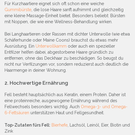
Für Kurzhaartiere eignet sich oft schon eine weiche
Gummibürste
, die lose Haare sanft aufnimmt und gleichzeitig
eine kleine Massage-Einheit bietet. Besonders beliebt: Bürsten
mit Noppen, die wie eine Wellness-Behandlung wirken.
Bei Langhaartieren oder Rassen mit dichter Unterwolle (wie etwa
Schäferhunde oder Maine Coons) brauchst du etwas mehr
Ausrüstung. Ein
Unterwollkamm
oder auch ein spezieller
Entfilzer helfen dabei, abgestorbene Haare gründlich zu
entfernen, ohne das Deckhaar zu beschädigen. So beugst du
nicht nur Verfilzungen vor, sondern reduzierst auch deutlich die
Haarmenge in deiner Wohnung.
2. Hochwertige Ernährung
Fell besteht hauptsächlich aus Keratin, einem Protein. Daher ist
eine proteinreiche, ausgewogene Ernährung während des
Fellwechsels besonders wichtig. Auch
Omega-3- und Omega-
6-Fettsäuren
unterstützen Haut und Fellgesundheit.
Top-Zutaten fürs Fell:
Bierhefe
, Lachsöl, Leinöl, Eier, Biotin und
Zink