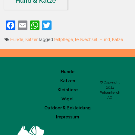
Hund & Katze
Facebook
Email
WhatsApp
Twitter
Hunde
,
Katzen
Tagged
fellpflege
,
fellwechsel
,
Hund
,
Katze
Beitrags-
Navigation
Hunde
Katzen
© Copyright
2024
Kleintiere
Petcenter.ch
AG
Vögel
Outdoor & Bekleidung
Impressum