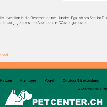
e Investition in die Sicherheit deines Hundes. Egal ob am See, im Fl
du unbesorgt gemeinsame Abenteuer im Wasser geniessen.
sport
Katzen
Kleintiere
Vögel
Outdoor & Bekleidung
© Copyright 2024 Pet