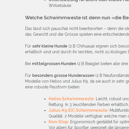
Wirbelsäule.
Welche Schwimmweste ist denn nun «die Be
Das lässt sich pauschal nicht beantworten – denn die
das Gewicht und die Grösse spielen eine entscheidende
Für
sehr kleine Hunde
(z.B Chihuaua) eignen sich beso
erhältlich sind und durch ihr leichtes, nicht zu klobige
Bei
mittelgrossen Hunden
(z.B Beagle) bieten alle dr
Für
besonders grosse Hunderassen
(z.B Neufundlände
Modelle von Helios und Julius K9, da sie auch in sehr g
eine robuste Passform bieten.
Helios Schwimmweste:
Leicht, robust und
Rettung. In 3 leuchtenden Farben erhältlich.
Julius-K9 IDC Schwimmweste:
Multifunkt
Qualität. 2 Modelle verfügbar welche man 
Non-Stop:
Ergonomisch gestaltet für opti
Vor allem für Sportler geeignet die länger