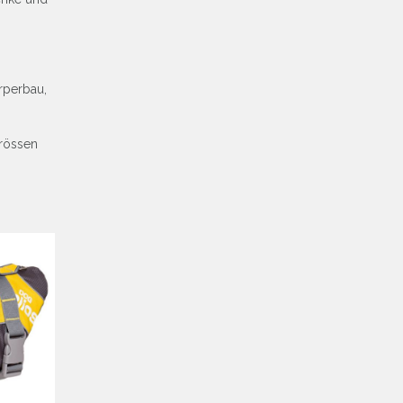
rperbau,
Grössen