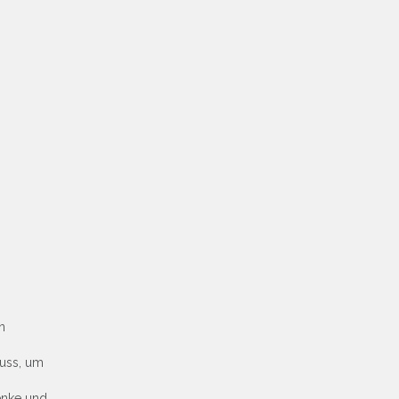
n
uss, um
enke und