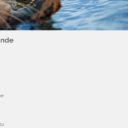
unde
der
 zu