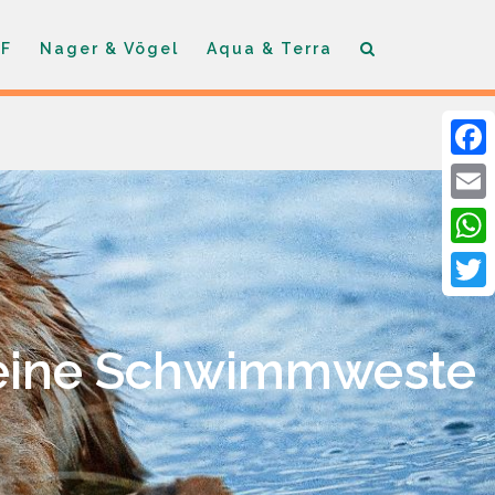
F
Nager & Vögel
Aqua & Terra
Faceb
Email
What
Twitte
 eine Schwimmweste