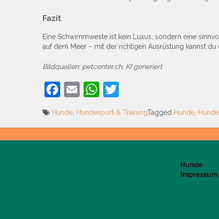
Fazit
Eine Schwimmweste ist kein Luxus, sondern eine sinnvoll
auf dem Meer – mit der richtigen Ausrüstung kannst 
Bildquellen: petcenter.ch, KI generiert
Facebook
Email
WhatsApp
Twitter
Hunde
,
Hundesport & Training
Tagged
Hunde
,
Hunde
Beitrags-
Navigation
Hunde
Impressum