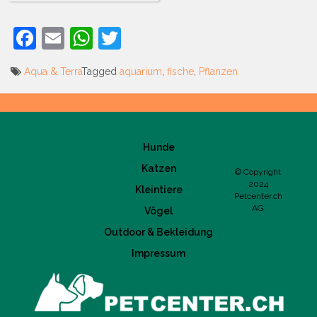
Facebook
Email
WhatsApp
Twitter
Aqua & Terra
Tagged
aquarium
,
fische
,
Pflanzen
Beitrags-
Navigation
Hunde
Katzen
© Copyright
2024
Kleintiere
Petcenter.ch
AG
Vögel
Outdoor & Bekleidung
Impressum