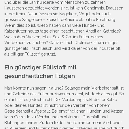
und über die Jahrhunderte vom Menschen zu zahmen
Haustieren gezüchtet worden sind, ist kein Geheimnis. Draussen
in der freien Natur frassen sie Nagetiere, Vögel oder auch
grössere Säugetiere – Fleisch definierte also ihre Ernährung.
Wenn dies so ist, wieso haben dann viele Hunde- und
Katzenfutter heutzutage einen beachtlichen Anteil an Getreide?
Was haben Weizen, Mais, Soja & Co. im Futter deines
Vierbeiners zu suchen? Ganz einfach, Getreide ist um einiges
günstiger als Frischfleisch und wird daher von der Industrie oft
als billiger Füllstoff genutzt.
Ein günstiger Füllstoff mit
gesundheitlichen Folgen
Man könnte nun sagen: Na und? Solange mein Vierbeiner satt ist
und Getreide das Futter preiswerter macht, ist doch alles gut. So
einfach ist es jedoch nicht. Der Verdauungstrakt deiner Katze
oder deines Hundes ist nicht für den Verzehr von hohem
Getreideanteil aufgebaut. Bei empfindlichen Hunden und Katzen
kann Getreide zu Verdauungsproblemen, Durchfall und
Blähungen führen. Zudem leiden heute immer mehr Vierbeiner
an Allergien und Futtermittelunverträglichkeiten, ausgelöst durch