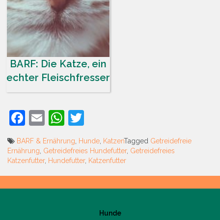
BARF: Die Katze, ein
echter Fleischfresser
Facebook
Email
WhatsApp
Twitter
BARF & Ernährung
,
Hunde
,
Katzen
Tagged
Getreidefreie
Ernährung
,
Getreidefreies Hundefutter
,
Getreidefreies
Katzenfutter
,
Hundefutter
,
Katzenfutter
Beitrags-
Navigation
Hunde