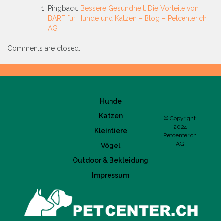
Pingback:
Bessere Gesundheit: Die Vorteile von
BARF für Hunde und Katzen – Blog – Petcenter.ch
AG
Comments are closed.
Hunde
Katzen
© Copyright
2024
Kleintiere
Petcenter.ch
AG
Vögel
Outdoor & Bekleidung
Impressum