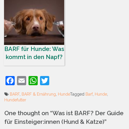
BARF für Hunde: Was
kommt in den Napf?
Facebook
Email
WhatsApp
Twitter
BARF
,
BARF & Ernährung
,
Hunde
Tagged
Barf
,
Hunde
,
Hundefutter
Beitrags-
One thought on “
Was ist BARF? Der Guide
Navigation
für Einsteiger:innen (Hund & Katze)
”