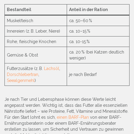
Bestandteil
Anteil in der Ration
Muskelfleisch
ca. 50–60 %
Innereien (z. B. Leber, Niere)
ca. 10–15 %
Rohe, fleischige Knochen
ca. 10-15 %
ca. 20 % (bei Katzen deutlich
Gemüse & Obst
weniger)
Futterzusätze (z. B.
Lachsöl
,
Dorschlebertran
,
je nach Bedarf
Seealgenmehl
)
Je nach Tier und Lebensphase können diese Werte leicht
angepasst werden. Wichtig ist, dass das Futter alle essenziellen
Nährstoffe liefert – wie Proteine, Fett, Vitamine und Mineralstoffe.
Für den Start lohnt es sich,
einen BARF-Plan
von einer BARF-
Ernährungsberaterin oder einem BARF-Ernährungsberater
erstellen zu lassen, um Sicherheit und Vertrauen zu gewinnen