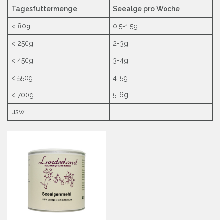
Tagesfuttermenge
Seealge pro Woche
< 80g
0.5-1.5g
< 250g
2-3g
< 450g
3-4g
< 550g
4-5g
< 700g
5-6g
usw.