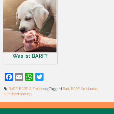
Was ist BARF?
Facebook
Email
WhatsApp
Twitter
BARF
,
BARF & Ernährung
Tagged
Barf
,
BARF für Hunde
,
Hundeernährung
Beitrags-
Navigation