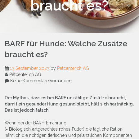
braucht es?
BARF für Hunde: Welche Zusätze
braucht es?
13 September 2023
by
Petcenter.ch AG
Petcenter.ch AG
Keine Kommentare vorhanden
Der Mythos, dass es bei BARF unzählige Zusätze braucht,
damit ein gesunder Hund gesund bleibt, hält sich hartnäckig.
Das ist jedoch falsch!
Wenn bei der BARF-Ernährung
(=
B
iologisch
a
rtgerechtes
r
ohes
F
utter) die tägliche Ration
nämlich die richtigen tierischen und pflanzlichen Komponenten