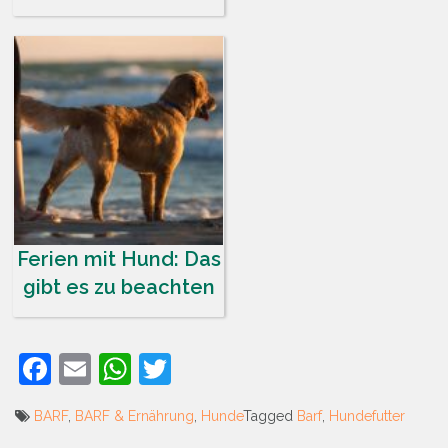
Ferien mit Hund: Das
gibt es zu beachten
Facebook
Email
WhatsApp
Twitter
BARF
,
BARF & Ernährung
,
Hunde
Tagged
Barf
,
Hundefutter
Beitrags-