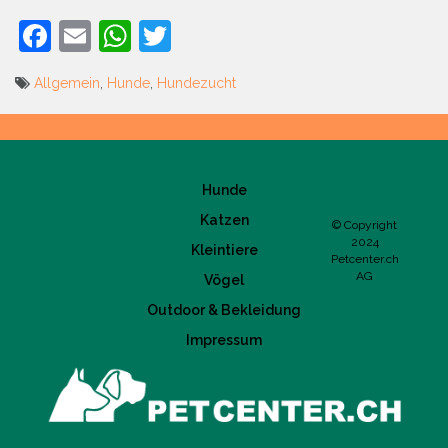
Facebook
Email
WhatsApp
Twitter
Allgemein
,
Hunde
,
Hundezucht
Beitrags-
Navigation
Hunde
Katzen
© Copyright
2024
Kleintiere
Petcenter.ch
AG
Vögel
Outdoor & Bekleidung
Impressum