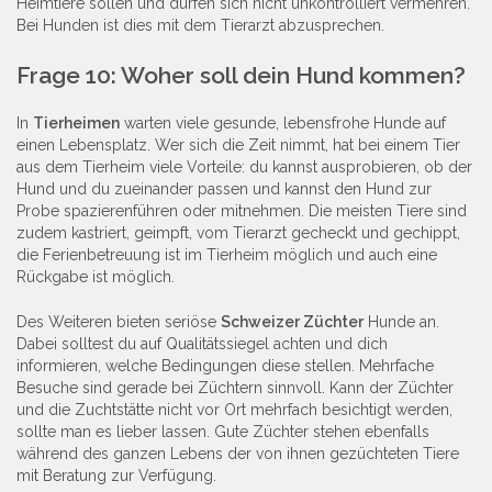
Heimtiere sollen und dürfen sich nicht unkontrolliert vermehren.
Bei Hunden ist dies mit dem Tierarzt abzusprechen.
Frage 10: Woher soll dein Hund kommen?
In
Tierheimen
warten viele gesunde, lebensfrohe Hunde auf
einen Lebensplatz. Wer sich die Zeit nimmt, hat bei einem Tier
aus dem Tierheim viele Vorteile: du kannst ausprobieren, ob der
Hund und du zueinander passen und kannst den Hund zur
Probe spazierenführen oder mitnehmen. Die meisten Tiere sind
zudem kastriert, geimpft, vom Tierarzt gecheckt und gechippt,
die Ferienbetreuung ist im Tierheim möglich und auch eine
Rückgabe ist möglich.
Des Weiteren bieten seriöse
Schweizer Züchter
Hunde an.
Dabei solltest du auf Qualitätssiegel achten und dich
informieren, welche Bedingungen diese stellen. Mehrfache
Besuche sind gerade bei Züchtern sinnvoll. Kann der Züchter
und die Zuchtstätte nicht vor Ort mehrfach besichtigt werden,
sollte man es lieber lassen. Gute Züchter stehen ebenfalls
während des ganzen Lebens der von ihnen gezüchteten Tiere
mit Beratung zur Verfügung.